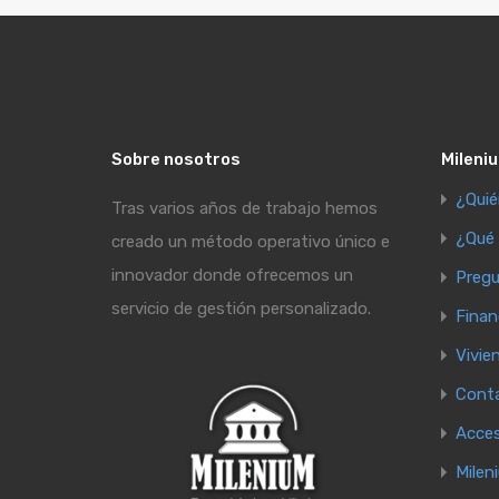
Sobre nosotros
Mileniu
¿Qui
Tras varios años de trabajo hemos
¿Qué
creado un método operativo único e
innovador donde ofrecemos un
Pregu
servicio de gestión personalizado.
Finan
Vivie
Cont
Acce
Milen