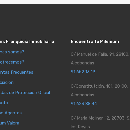
m, Franquicia Inmobiliaria
Encuentra tu Milenium
énes somos?
C/ Manuel de Falla, 91, 28100,
 ofrecemos?
Alcobendas
91 652 13 19
ntas Frecuentes
ciación
C/Constitutción, 101, 28100,
ndas de Protección Oficial
Alcobendas
acto
91 623 88 44
so Agentes
C/ Maria Moliner, 12, 28703, S
ium Valora
los Reyes