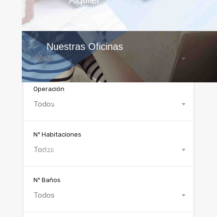
Todas
Tipo de inmueble
Nuestras Oficinas
Todos
Operación
Acceso clientes
Todos
Nº Habitaciones
Síguenos en Redes
Todas
Nº Baños
Todos