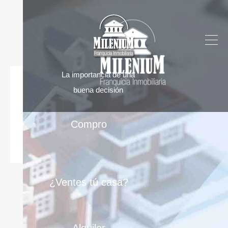
La importancia de una
buena decisión
Compro
¿Ventes tú casa?
Encuentra tu inmueble
Zona
Alquiler