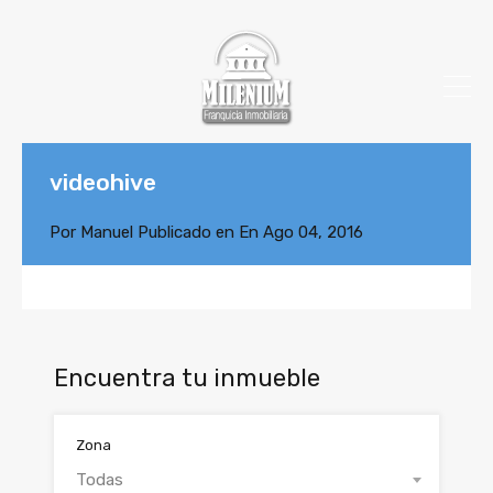
videohive
Por
Manuel
Publicado en En
Ago 04, 2016
Encuentra tu inmueble
Zona
Todas