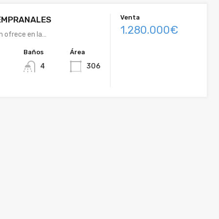
Venta
EMPRANALES
1.280.000€
m ofrece en la…
Baños
Área
4
306