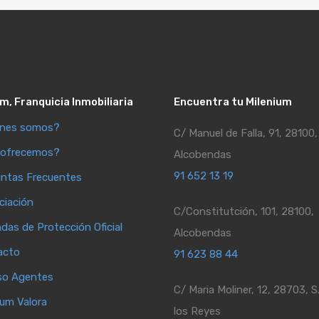
m, Franquicia Inmobiliaria
Encuentra tu Milenium
énes somos?
C/ Manuel de Falla, 91, 28100,
 ofrecemos?
Alcobendas
91 652 13 19
ntas Frecuentes
ciación
C/Constitutción, 101, 28100,
ndas de Protección Oficial
Alcobendas
acto
91 623 88 44
so Agentes
C/ Maria Moliner, 12, 28703, S
ium Valora
los Reyes