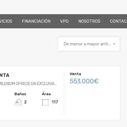
VICIOS
FINANCIACIÓN
VPO
NOSOTROS
CONTAC
De menor a mayor antigüedad
Venta
ENTA
553.000€
 MILENIUM OFRECE EN EXCLUIVA…
Baños
Área
2
117