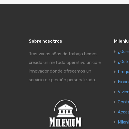
Sobre nosotros
Mileniu
¿Qui
Tras varios años de trabajo hemos
¿Qué
creado un método operativo único e
innovador donde ofrecemos un
Pregu
servicio de gestión personalizado.
Finan
Vivie
Cont
Acce
Milen